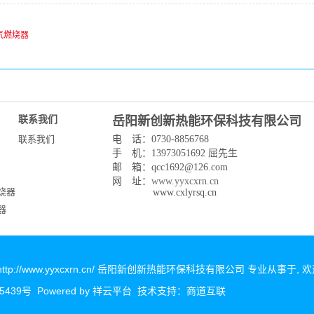
气燃烧器
联系我们
岳阳新创新热能环保科技有限公司
联系我们
电 话：0730-8856768
手 机：13973051692 屈先生
邮 箱：qcc1692@126.com
网 址：
www.yyxcxrn.cn
烧器
www.cxlyrsq.cn
器
器
 © http://www.yyxcxrn.cn/ 岳阳新创新热能环保科技有限公司 专业从事于,
5439号
Powered by
祥云平台
技术支持：
商道互联