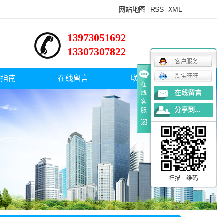
网站地图
RSS
XML
|
|
13973051692
13307307822
客户服务
淘宝旺旺
型指南
在线留言
联系方式
在
在线留言
线
客
分享到...
服
扫描二维码