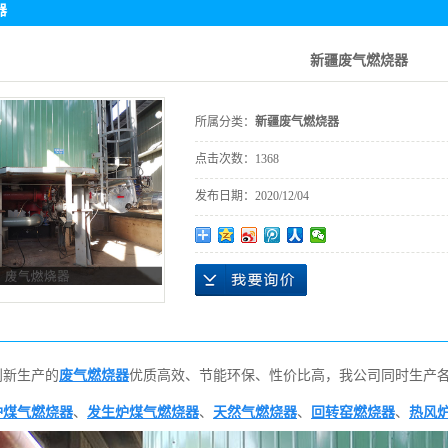
器
烤包器
青加热罐
新疆废气燃烧器
窑燃烧器
所属分类：
新疆废气燃烧器
油燃烧器
点击次数：
1368
炉燃烧器
发布日期：
2020/12/04
气燃烧器
气燃烧器
质燃烧器
气燃烧器
油燃烧器
新生产的
废气燃烧器
优质高效、节能环保、性价比高，我公司同时生产
窑燃烧器
炉煤气燃烧器
、
发生炉煤气燃烧器
、
天然气燃烧器
、
回转窑燃烧器
、
热风
炉燃烧器