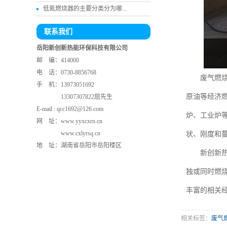
低氮燃烧器的主要分类分为哪...
联系我们
岳阳新创新热能环保科技有限公司
邮 编：414000
电 话：0730-8856768
废气燃烧器是
手 机：13973051692
原油等经济
13307307822屈先生
E-mail : qcc1692@126.com
炉、工业炉
网 址：
www.yyxcxrn.cn
www.cxlyrsq.cn
状、刚度和
地 址：湖南省岳阳市岳阳楼区
新创新热能
独或同时燃
丰富的相关
相关标签：
废气