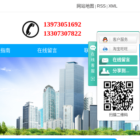
网站地图
RSS
XML
|
|
13973051692
13307307822
客户服务
淘宝旺旺
型指南
在线留言
联系方式
在
在线留言
线
客
分享到...
服
扫描二维码