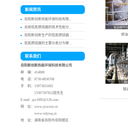
新闻资讯
岳阳新创新热能环保科技有限...
总结低氮燃烧器的技术性能分...
燃油
岳阳新创新生产的低氮燃烧器...
低氮燃烧器的主要分类分为哪...
联系我们
岳阳新创新热能环保科技有限公司
邮 编：414000
电 话：0730-8856768
手 机：13973051692
隧
13307307822屈先生
E-mail : qcc1692@126.com
网 址：
www.yyxcxrn.cn
www.cxlyrsq.cn
地 址：湖南省岳阳市岳阳楼区