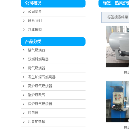
标签：热风炉
公司概况
烤
公司简介
沥青
标签搜索结果
联系我们
炉窑
营业执照
燃油
产品分类
热风炉
煤气燃烧器
双燃料燃烧器
热空气
尾气燃烧器
天然气
热
发生炉煤气燃烧器
生物质
高炉煤气燃烧器
沼气
锅炉煤改气
重油
焦炉煤气燃烧器
烤包器
回转窑
沥青加热罐
锅炉
热